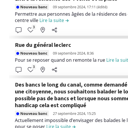
n
c
d
d
r
L
S
o
Nouveau banc
09 septembre 2024, 17:11
(édité)
u
e
i
i
q
n
Permettre aux personnes âgées de la résidence des 
m
l
b
r
centre ville
Lire la suite
de la contribution Entre la ré
u
t
o
a
u
e
a
e
3
u
c
t
l
r
n
l
o
i
e
e
u
i
n
rue du général leclerc
o
c
d
d
n
t
L
n
o
Nouveau banc
09 septembre 2024, 8:36
e
e
r
i
D
n
Pour se reposer quand on remonte la rue
Lire la sui
s
l
i
r
e
t
3
a
a
b
e
v
e
n
c
u
l
a
n
c
o
Des bancs le long du canal, comme demandé précédemment par
t
e
n
u
i
n
une citoyenne, nous souhaitons balader le l
i
c
t
d
e
t
possible pas de bancs et lorsque nous somme
o
o
l
e
n
r
handicap cela est compliqué
n
n
e
l
s
i
L
R
t
c
Nouveau banc
27 septembre 2024, 15:25
a
c
b
i
u
e
Actuellement impossible d’envisager des balades le 
o
c
o
u
r
e
n
pour se poser
Lire la suite
de la contribution Des ba