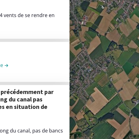
4 vents de se rendre en
sidence des 4 vents et la place
te
de la contribution rue du général leclerc
ong du canal pas
s en situation de
long du canal, pas de bancs
ncs le long du canal, comme demandé précédemment par une