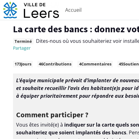
Accueil
Aller au contenu principal
Paramètres d'accessibilité
La carte des bancs : donnez vot
Dites-nous où vous souhaiteriez voir install
Terminé
Partager
C
173
Jours
46
Contributions
4
Commentaires
45
Soutien
h
i
L’équipe municipale prévoit d’implanter de nouveau
f
et souhaite recueillir l’avis des habitant(e)s pour 
f
à équiper prioritairement pour répondre aux besoin
r
e
Comment participer ?
s
Vous êtes invité(e) à
indiquer sur la carte quels so
c
souhaiteriez que soient implantés des bancs
. Pen
l