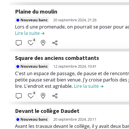
c
Plaine du moulin
o
L
n
Nouveau banc
20 septembre 2024, 21:26
i
Lors d une promenade, on pourrait se poser pour a
t
r
Lire la suite
de la contribution Plaine du moulin
e
e
4
n
l
u
e
d
Square des anciens combattants
c
e
L
o
Nouveau banc
12 septembre 2024, 10:41
l
i
n
C'est un espace de passage, de pause et de rencontr
a
r
petite pause serait bien venue. J'y croise parfois de
t
c
e
lire. L'endroit est agréable.
Lire la suite
de la contrib
e
o
l
4
n
n
e
u
t
c
d
r
Devant le collège Daudet
o
e
i
L
n
Nouveau banc
20 septembre 2024, 20:11
l
b
i
Avant les travaux devant le collège, il y avait deux 
t
a