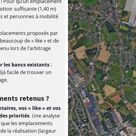
 ! Pour qu’un emplacement
rottoir suffisante (1,40 m)
s et personnes à mobilité
placements proposés par
 beaucoup de « like » et de
enu lors de l’arbitrage
r les bancs existants
:
éjà facile de trouver un
age.
ments retenus ?
aires, vos « like » et vos
des priorités
. Une analyse
r que les emplacements
 la réalisation (largeur