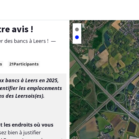
re avis !
Banc existant
Nouveau banc
er des bancs à Leers !
—
s
21
Participants
x bancs à Leers en 2025,
identifier les emplacements
s des Leersois(es).
nt les endroits où vous
sez bien à justifier