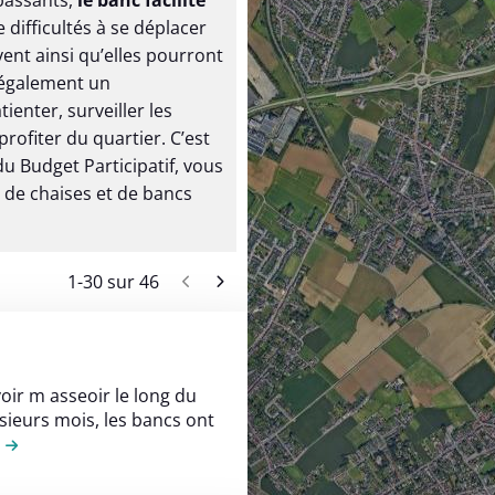
 passants,
le banc facilite
 difficultés à se déplacer
ent ainsi qu’elles pourront
t également un
enter, surveiller les
rofiter du quartier. C’est
du Budget Participatif, vous
de chaises et de bancs
1
-
30
sur
46
Previous
Next
oir m asseoir le long du
sieurs mois, les bancs ont
de la contribution Le long du canal