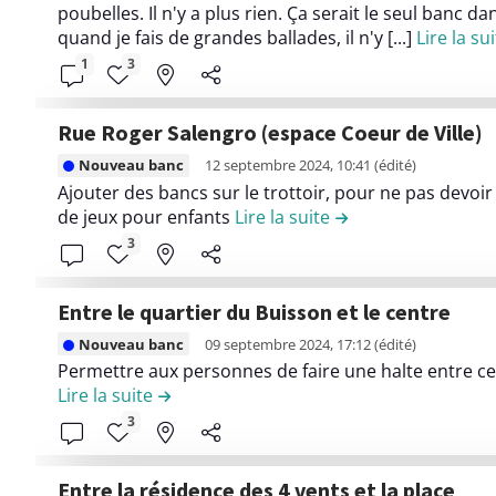
u
r
poubelles. Il n'y a plus rien. Ça serait le seul banc d
e
c
t
e
quand je fais de grandes ballades, il n'y [...]
Lire la su
n
o
i
l
1
3
u
n
o
e
d
t
n
c
e
r
Rue Roger Salengro (espace Coeur de Ville)
L
o
l
i
L
e
n
Nouveau banc
12 septembre 2024, 10:41
(édité)
a
b
i
Ajouter des bancs sur le trottoir, pour ne pas devoi
l
t
c
u
r
de jeux pour enfants
Lire la suite
de la contribution 
o
e
o
t
e
3
n
n
n
i
l
g
u
t
o
e
d
d
r
Entre le quartier du Buisson et le centre
n
c
u
e
i
L
P
o
Nouveau banc
09 septembre 2024, 17:12
(édité)
c
l
b
i
l
n
Permettre aux personnes de faire une halte entre ce
a
a
u
r
Lire la suite
de la contribution Entre le quartier du Bu
a
t
n
c
t
e
i
e
3
a
o
i
l
n
n
l
n
o
e
e
u
t
Entre la résidence des 4 vents et la place