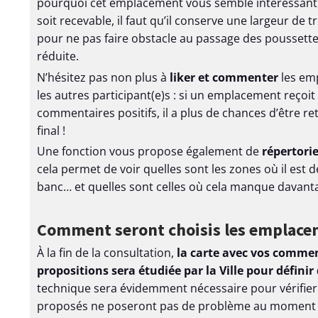
pourquoi cet emplacement vous semble intéressant
é
soit recevable, il faut qu’il conserve une largeur de t
s
pour ne pas faire obstacle au passage des poussette
e
réduite.
t
N’hésitez pas non plus à
liker et commenter
les em
S
les autres participant(e)s : si un emplacement reçoit
t
commentaires positifs, il a plus de chances d’être ret
a
final !
t
Une fonction vous propose également de
répertorie
i
cela permet de voir quelles sont les zones où il est d
s
banc… et quelles sont celles où cela manque davant
t
i
Comment seront choisis les emplace
q
u
À la fin de la consultation,
la carte avec vos comment
e
propositions sera étudiée par la Ville pour définir 
s
technique sera évidemment nécessaire pour vérifie
proposés ne poseront pas de problème au moment de