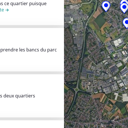
ans ce quartier puisque
ite
de la contribution Devant le collège Daudet
r prendre les bancs du parc
Rue Roger Salengro (espace Coeur de Ville)
s deux quartiers
isson et le centre