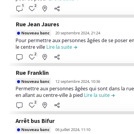
l
o
m
t
e
R
u
1
2
l
n
b
i
l
o
d
è
t
a
o
e
g
e
g
r
t
Rue Jean Jaures
n
c
e
l
e
i
t
L
E
o
r
Nouveau banc
20 septembre 2024, 21:24
a
D
b
a
i
n
n
S
Pour permettre aux personnes âgées de se poser ent
c
a
u
n
r
t
le centre ville
Lire la suite
de la contribution Rue Jean
t
a
o
u
t
t
e
r
e
l
2
n
d
i
s
l
e
n
e
t
e
o
e
l
u
n
r
t
Rue Franklin
n
c
e
d
g
i
L
E
o
q
Nouveau banc
12 septembre 2024, 10:36
e
r
b
i
n
n
u
Permettre aux personnes âgées qui sont dans la rue 
l
o
u
r
t
en allant au centre-ville à pied
Lire la suite
de la cont
t
a
a
(
t
e
r
e
r
2
c
e
i
l
e
n
t
o
s
o
e
l
u
i
n
p
Arrêt bus Bifur
n
c
a
d
e
t
a
L
r
o
r
Nouveau banc
06 juillet 2024, 11:10
e
r
r
c