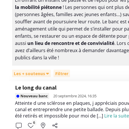
En offrant un instant de pause et de repos pour les
la mobilité piétonne
! Les personnes qui ont plus de
(personnes âgées, familles avec jeunes enfants…) sav
souffler avant de poursuivre leur route. Le banc es
aménagement utile qui permet de s’installer pour pati
enfants, se restaurer ou un espace de détente pour p
aussi
un lieu de rencontre et de convivialité
. Lors 
avez d’ailleurs été nombreux à demander davantage 
publics dans la ville !
Les + soutenus
Filtrer
Le long du canal
L
Nouveau banc
20 septembre 2024, 16:35
i
Atteinte d une sclérose en plaques, j appréciais pouv
r
canal et entreprendre une petite ballade. Depuis plu
e
été retirés et impossible pour moi de [...]
Lire la suite
l
6
e