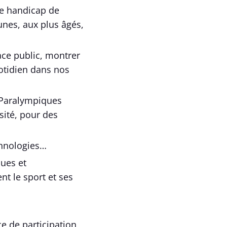
de handicap de
eunes, aux plus âgés,
ace public, montrer
uotidien dans nos
 Paralympiques
sité, pour des
chnologies…
ques et
nt le sport et ses
e de participation