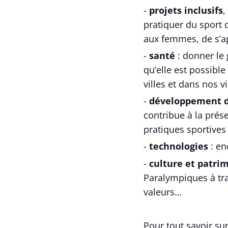
-
projets inclusifs
,
pratiquer du sport d
aux femmes, de s’ap
-
santé
: donner le
qu’elle est possible
villes et dans nos v
-
développement d
contribue à la prés
pratiques sportives
-
technologies
: en
-
culture et patri
Paralympiques à trav
valeurs…
Pour tout savoir su